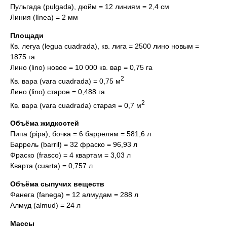
Пульгада (pulgada), дюйм = 12 линиям = 2,4 см
Линия (línеа) = 2 мм
Площади
Кв. легуа (legua cuadrada), кв. лига = 2500 лино новым =
1875 га
Лино (lino) новое = 10 000 кв. вар = 0,75 га
2
Кв. вара (vara cuadrada) = 0,75 м
Лино (lino) старое = 0,488 га
2
Кв. вара (vara cuadrada) старая = 0,7 м
Объёма жидкостей
Пипа (pipa), бочка = 6 баррелям = 581,6 л
Баррель (barril) = 32 фраско = 96,93 л
Фраско (frasco) = 4 квартам = 3,03 л
Кварта (cuarta) = 0,757 л
Объёма сыпучих веществ
Фанега (fanega) = 12 алмудам = 288 л
Алмуд (almud) = 24 л
Массы