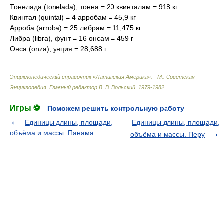
Тонелада (tonelada), тонна = 20 квинталам = 918 кг
Квинтал (quintal) = 4 арробам = 45,9 кг
Арроба (arroba) = 25 либрам = 11,475 кг
Либра (libra), фунт = 16 онсам = 459 г
Онса (onza), унция = 28,688 г
Энциклопедический справочник «Латинская Америка». - М.: Советская
Энциклопедия
.
Главный редактор В. В. Вольский
.
1979-1982
.
Игры ⚽
Поможем решить контрольную работу
Единицы длины, площади,
Единицы длины, площади,
объёма и массы. Панама
объёма и массы. Перу